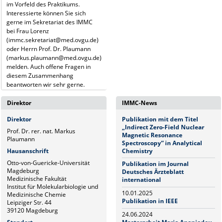
im Vorfeld des Praktikums.
Interessierte können Sie sich
gerne im Sekretariat des IMMC
bei Frau Lorenz
(immc.sekretariat@med.ovgu.de)
oder Herrn Prof. Dr. Plaumann
(markus.plaumann@med.ovgu.de)
melden. Auch offene Fragen in
diesem Zusammenhang
beantworten wir sehr gerne.
Direktor
IMMC-News
Direktor
Publikation mit dem Titel
„Indirect Zero-Field Nuclear
Prof. Dr. rer. nat. Markus
Magnetic Resonance
Plaumann
Spectroscopy“ in Analytical
Hausanschrift
Chemistry
Otto-von-Guericke-Universität
Publikation im Journal
Magdeburg
Deutsches Ärzteblatt
Medizinische Fakultät
international
Institut für Molekularbiologie und
10.01.2025
Medizinische Chemie
Publikation in IEEE
Leipziger Str. 44
39120 Magdeburg
24.06.2024