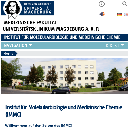
MEDIZINISCHE FAKULTÄT
UNIVERSITÄTSKLINIKUM MAGDEBURG A. ö. R.
INSTITUT FÜR MOLEKULARBIOLOGIE UND MEDIZINISCHE CHEMIE
PROFIL
Home
STUDIUM
FORSCHUNG
TEAM
KONFERENZEN
STELLENANZEIGE
Institut für Molekularbiologie und Medizinische Chemie
(IMMC)
Willkommen auf den Seiten des IMMC!