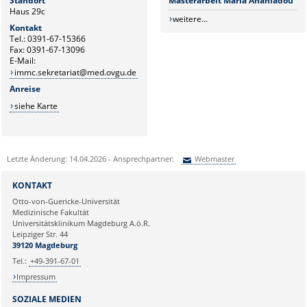
Masterarbeit Maria Ananiadou
Standort
Haus 29c
weitere...
Kontakt
Tel.: 0391-67-15366
Fax: 0391-67-13096
E-Mail:
immc.sekretariat@med.ovgu.de
Anreise
siehe Karte
Letzte Änderung: 14.04.2026 - Ansprechpartner:
Webmaster
Sie können eine Nachricht versenden an:
Webmaster
KONTAKT
Ihre E-Mailadresse:
Otto-von-Guericke-Universität
Medizinische Fakultät
Universitätsklinikum Magdeburg A.ö.R.
Ihr Anliegen:
Leipziger Str. 44
39120 Magdeburg
Tel.:
+49-391-67-01
Impressum
SOZIALE MEDIEN