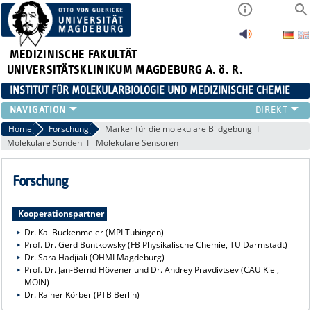
MEDIZINISCHE FAKULTÄT
UNIVERSITÄTSKLINIKUM MAGDEBURG A. ö. R.
INSTITUT FÜR MOLEKULARBIOLOGIE UND MEDIZINISCHE CHEMIE
PROFIL
Home
Forschung
Marker für die molekulare Bildgebung
Molekulare Sonden
Molekulare Sensoren
STUDIUM
0 / 0
FORSCHUNG
Forschung
TEAM
KONFERENZEN
Kooperationspartner
STELLENANZEIGE
Dr. Kai Buckenmeier (MPI Tübingen)
Prof. Dr. Gerd Buntkowsky (FB Physikalische Chemie, TU Darmstadt)
Dr. Sara Hadjiali (ÖHMI Magdeburg)
Prof. Dr. Jan-Bernd Hövener und Dr. Andrey Pravdivtsev (CAU Kiel,
MOIN)
Dr. Rainer Körber (PTB Berlin)