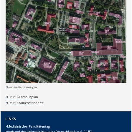
Größere Karte anzeigen
UMMD-Campusplan
UMMD-Außenstandorte
Sicherheitsabfrage:
LINKS
Medizinischer Fakultätentag
Verband der Universitätsklinika Deutschlands e.V. (VUD)