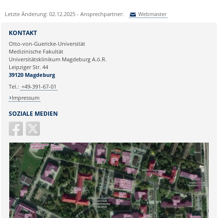
Letzte Änderung: 02.12.2025 - Ansprechpartner:
Webmaster
Sie können eine Nachricht versenden an:
Webmaster
KONTAKT
Ihre E-Mailadresse:
Otto-von-Guericke-Universität
Medizinische Fakultät
Universitätsklinikum Magdeburg A.ö.R.
Ihr Anliegen:
Leipziger Str. 44
39120 Magdeburg
Tel.:
+49-391-67-01
Impressum
SOZIALE MEDIEN