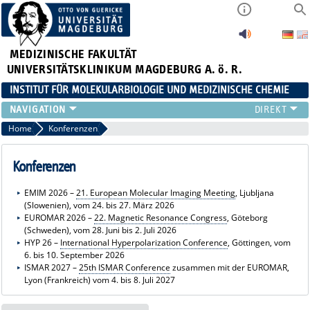
MEDIZINISCHE FAKULTÄT
UNIVERSITÄTSKLINIKUM MAGDEBURG A. ö. R.
INSTITUT FÜR MOLEKULARBIOLOGIE UND MEDIZINISCHE CHEMIE
PROFIL
Home
Konferenzen
STUDIUM
FORSCHUNG
Konferenzen
TEAM
EMIM 2026 –
21. European Molecular Imaging Meeting
, Ljubljana
KONFERENZEN
(Slowenien), vom 24. bis 27. März 2026
STELLENANZEIGE
EUROMAR 2026 –
22. Magnetic Resonance Congress
, Göteborg
(Schweden), vom 28. Juni bis 2. Juli 2026
HYP 26 –
International Hyperpolarization Conference
, Göttingen, vom
6. bis 10. September 2026
ISMAR 2027 –
25th ISMAR Conference
zusammen mit der EUROMAR,
Lyon (Frankreich) vom 4. bis 8. Juli 2027